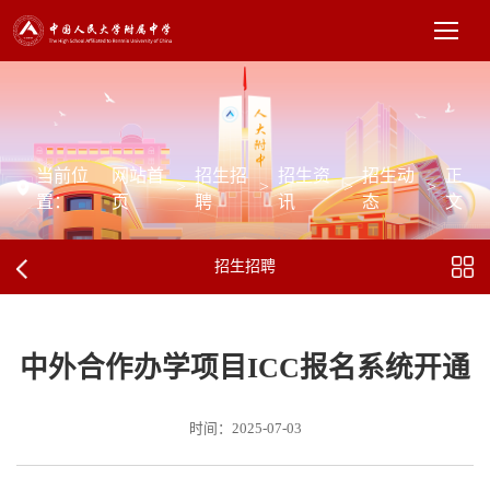
当前位
网站首
招生招
招生资
招生动
正
>
>
>
>
置：
页
聘
讯
态
文
招生招聘
中外合作办学项目ICC报名系统开通
时间：2025-07-03