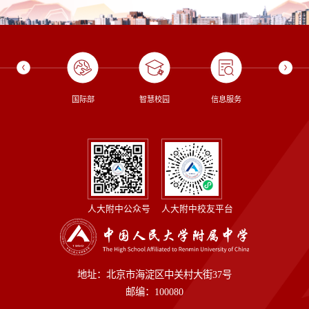
校长信箱
国际部
智慧校园
信息服务
图书
人大附中公众号
人大附中校友平台
地址：北京市海淀区中关村大街37号
邮编：100080