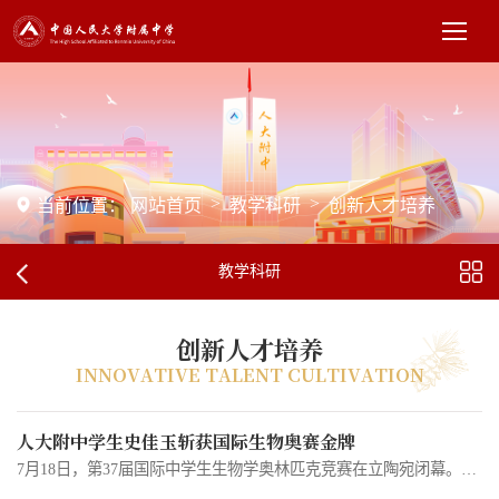
>
>
当前位置：
网站首页
教学科研
创新人才培养
教学科研
创新人才培养
INNOVATIVE TALENT CULTIVATION
人大附中学生史佳玉斩获国际生物奥赛金牌
7月18日，第37届国际中学生生物学奥林匹克竞赛在立陶宛闭幕。本届比赛共有来自78个国家和地区的302名选手参加，中国代表队4名参赛选手全部摘得金牌，其中我校学生史佳玉以世界第二名的成绩获得金牌。史佳玉（左二）在闭幕式上领奖本次竞赛包括理论考试和实验考试，涉及多个生物学专业领域，对参赛队员的知识基础、实验操作、数据分析、逻辑推理和综合运用能力提出了较高要求。史佳玉同学在九年级时表现出对生物学的浓厚兴趣。当时王肖月老师注意到她对遗传规律等复杂问题展现出极强的建模思维与探究热情，...