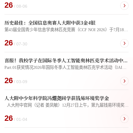
26
/ 08-06
历史最佳：全国信息奥赛人大附中获3金4银
第43届全国青少年信息学奥林匹克竞赛（CCF NOI 2026）于7月18日至24日在山东省青岛市城阳第一高级中学举行，人大附中获得3金4银。下一届将由人大附中承办，人大附中校长宓奇表示，将搭建更高水平的交流与竞技平台，推动信息学奥林匹克事业的持续发展。本次活动共有来自全国32个省市自治区的师生参加。经过两场测试，人大附中学子克服困难，沉着应战，其中彭亦宸、柳宏谦、邵敏楷、王照元、郑鸿毅、王梓丞、王思源取得3金4银，创造了历史最佳成绩。...
26
/ 07-30
喜报！我校学子在国际冬季人工智能奥林匹克学术活动中斩获金牌
Part.01获奖情况2026年国际冬季人工智能奥林匹克学术活动（IAIO），于当地时间2月27日，在斯洛文尼亚首都卢布尔雅圆满落幕。我校早培八年级侯沐阳同学作为中国代表队4名成员之一，随队首次出征便不负众望，凭借扎实的专业功底、灵活的创新思维，在赛事中从容发挥，斩获1枚金牌（Top3），展现了我校学子的卓越风采。连同其他3名同学所获的金牌及两项荣誉提名奖，中国代表队以全员获奖的亮眼战绩，彰显了中国青少年的AI力量，赢得主办方高度赞誉与全球同行的热烈祝贺。...
26
/ 03-09
人大附中少年科学院冯煜尧同学获钱易环境奖学金
人大附中官网（记者 姜凤敏）12月27日上午，第九届钱易环境奖学金获奖者学术成果报告与颁奖会在清华大学环境学院举行。我校少年科学院初二3班冯煜尧同学获奖并作为中学生代表发言。冯煜尧同学作为中学生代表发言 冯煜尧积极投身校内外环保科技实践，针对生活中的环境痛点开展系列研究：外卖零餐具的调研直击一次性餐具浪费与污染难题，为绿色消费提供数据支撑；节水洗漱台的发明，以可推广性强的创意设计，为家庭、社区日常节水提供实用方案；...
26
/ 01-04