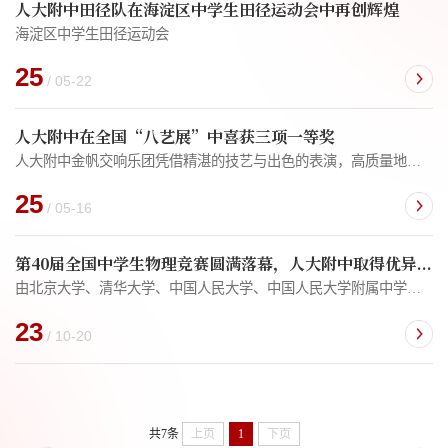
人大附中田径队在海淀区中学生田径运动会中再创辉煌
海淀区中学生田径运动会
25
/ 05-22
人大附中在全国“八艺展”中喜获三项一等奖
人大附中金帆交响乐团凭借精湛的技艺与出色的表演，高质量地演绎了拉赫玛尼诺夫《第二交响曲》第二乐章，荣获艺术表演类器乐一等奖，并作为北京市唯一一支交响乐团代表赴长沙参加现场展演。
25
/ 05-16
第40届全国中学生物理竞赛圆满落幕，人大附中取得优异成绩
由北京大学、清华大学、中国人民大学、中国人民大学附属中学联合承办的第40届全国中学生物理竞赛圆满落幕，来自全国32个省级代表队的590名高中生和教练老师相聚在一起，切磋学问、经历挑战、收获成长。赛事经过理论和实验两场考试，180 名选手获得金牌，252 名选手获得银牌，158 名选手获得铜牌。
23
/ 10-20
共7条
上页
1
下页