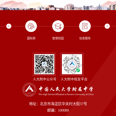
校长信箱
国际部
智慧校园
信息服务
图书
人大附中公众号
人大附中校友平台
地址：北京市海淀区中关村大街37号
邮编：100080