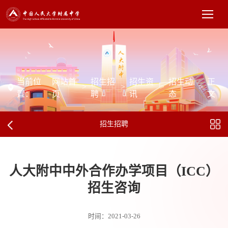
当前位
网站首
招生招
招生资
招生动
正
>
>
>
>
置：
页
聘
讯
态
文
招生招聘
人大附中中外合作办学项目（ICC）
招生咨询
时间：2021-03-26