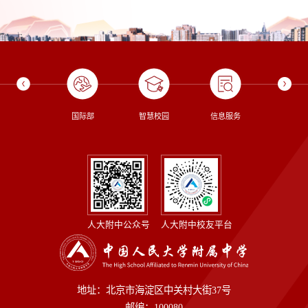
校长信箱
国际部
智慧校园
信息服务
图书
人大附中公众号
人大附中校友平台
地址：北京市海淀区中关村大街37号
邮编：100080