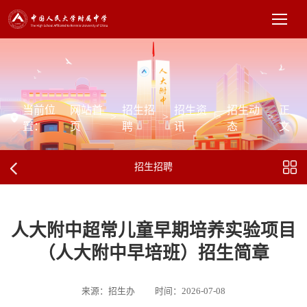
当前位
网站首
招生招
招生资
招生动
正
>
>
>
>
置：
页
聘
讯
态
文
招生招聘
人大附中超常儿童早期培养实验项目
（人大附中早培班）招生简章
来源：招生办
时间：2026-07-08