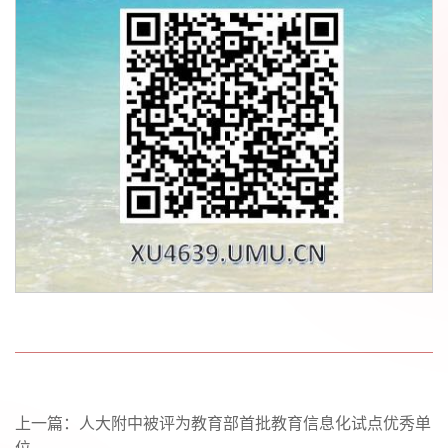
上一篇：
人大附中被评为教育部首批教育信息化试点优秀单