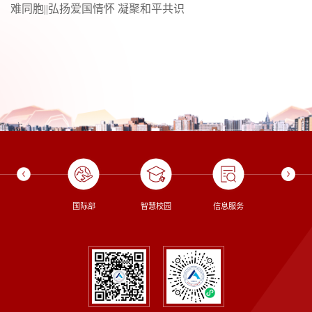
难同胞||弘扬爱国情怀 凝聚和平共识
校长信箱
国际部
智慧校园
信息服务
图书