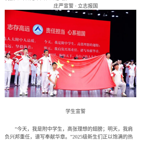
庄严宣誓 · 立志报国
学生宣誓
“今天，我是附中学生，高张理想的翅膀；明天，我肩
负兴邦重任，谱写奉献华章。”2025级新生们正以饱满的热