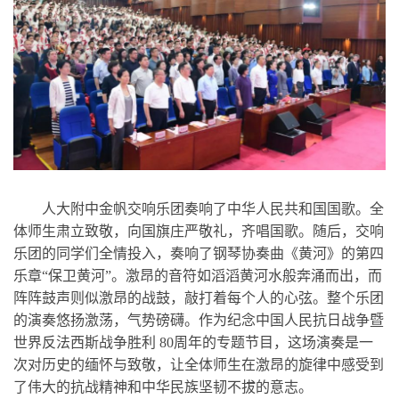
人大附中金帆交响乐团奏响了中华人民共和国国歌。全
体师生肃立致敬，向国旗庄严敬礼，齐唱国歌。随后，交响
乐团的同学们全情投入，奏响了钢琴协奏曲《黄河》的第四
乐章“保卫黄河”。激昂的音符如滔滔黄河水般奔涌而出，而
阵阵鼓声则似激昂的战鼓，敲打着每个人的心弦。整个乐团
的演奏悠扬激荡，气势磅礴。作为纪念中国人民抗日战争暨
世界反法西斯战争胜利 80周年的专题节目，这场演奏是一
次对历史的缅怀与致敬，让全体师生在激昂的旋律中感受到
了伟大的抗战精神和中华民族坚韧不拔的意志。