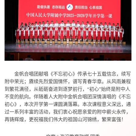
金帆合唱团献唱《不忘初心》传承七十五载信念，续写
附中荣光；赓续先烈爱国情怀，谱写青春华章。从风雨兼程
到繁花满径，从砥砺奋进到逐梦前行，“初心”始终是附中人
不变的航向。伴随着人大附中金帆合唱团深情演唱的《不忘
初心》，本次开学第一课圆满落幕。本次课程意义深远，通
过一系列丰富的活动，我们衷心祝愿亲爱的附中薪火永传，
再铸辉煌，更祝福我们伟大的祖国山河锦绣，繁荣富强！