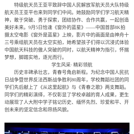
特级航天员王亚平致辞中国人民解放军航天员大队特级
航天员王亚平也来到同学们中间。她鼓励同学们学习航天精
神，敢于突破、勇于探索，团结协作、合作共赢，一起创造
美好未来。9月5日恰逢《窗外的蓝星》——中国首部8K拍
摄太空电影《窗外是蓝星》上映，影片中的画面是由神舟十
三号乘组航天员在太空实拍，她希望孩子们得以沉浸式体验
中国航天科技的傲人突破的同时，以航天精神为指引，怀揣
梦想，脚踏实地，逐光而行。
学生风采· 精彩领航
历史丰碑承壮志，青春号角启新程。为纪念中国人民抗
日战争暨世界反法西斯战争胜利80周年，学校舞蹈社团的同
学们先后献上了《从这里起航》与《青春之歌》两支舞蹈。
同学们的精彩演绎，不仅彰显了学校卓越的育人成果，更生
动展现了人大附中学子铭记历史、缅怀先烈、珍爱和平、开
创未来的坚定信念和昂扬风貌。