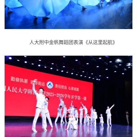
人大附中金帆舞蹈团表演《从这里起航》