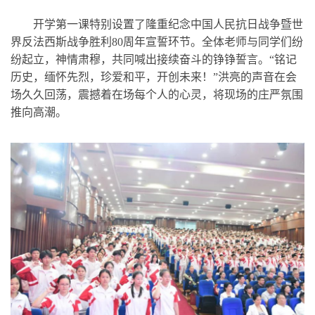
开学第一课特别设置了隆重纪念中国人民抗日战争暨世
界反法西斯战争胜利80周年宣誓环节。全体老师与同学们纷
纷起立，神情肃穆，共同喊出接续奋斗的铮铮誓言。“铭记
历史，缅怀先烈，珍爱和平，开创未来！”洪亮的声音在会
场久久回荡，震撼着在场每个人的心灵，将现场的庄严氛围
推向高潮。