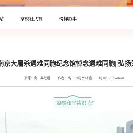
站
家校社共育
榜样故事
南京大屠杀遇难同胞纪念馆悼念遇难同胞||弘扬
来源：高一年级组
作者：高一19班 郭咏涵
时间：2025-04-03