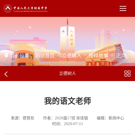
>
>
>
当前位置：
网站首页
立德树人
榜样故事
正文
立德树人
我的语文老师
来源：德育处
作者：2020届17班 宋佳铖
编辑：新闻中心
时间：2020-07-11