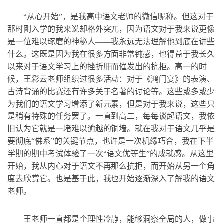
“从心开始”，是我高中语文老师的微信昵称。但这对于
那时刚入学的我来说却格外突兀，因为语文对于我来说更像
是一位难以琢磨的神秘人——我永远无法理解他到底在讲些
什么。这既是因为我在很多方面非常钝感，也得益于我长久
以来对于语文学习上的挫折肝而催发出的抗拒。高一的时
候，王彩云老师组织过很多活动：对于《鸿门宴》的表演、
古诗背诵的比赛还有许多关于名著的讨论等。这些或多或少
为我们的语文学习增添了新元素，但是对于我来说，这些只
是稍有特殊的任务罢了。一直到高二，每每谈起语文，我依
旧认为它就是一堵难以逾越的铜墙。就在我对于语文几乎是
要彻底“佛系”的关键节点，也许是一次机缘巧合，我在下半
学期的期中考试体验了一次“语文优等生”的成就感。从这里
开始，我从内心对于语文不再那么抗拒，而开始从另一个角
度去欣赏它。也是基于此，我也开始逐渐深入了解我的语文
老师。
王老师一直都是个理性冷静，能够洞察全局的人，做事