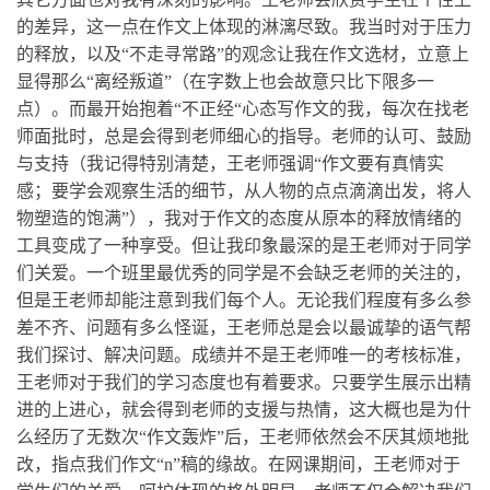
的差异，这一点在作文上体现的淋漓尽致。我当时对于压力
的释放，以及“不走寻常路”的观念让我在作文选材，立意上
显得那么“离经叛道”（在字数上也会故意只比下限多一
点）。而最开始抱着“不正经“心态写作文的我，每次在找老
师面批时，总是会得到老师细心的指导。老师的认可、鼓励
与支持（我记得特别清楚，王老师强调“作文要有真情实
感；要学会观察生活的细节，从人物的点点滴滴出发，将人
物塑造的饱满”），我对于作文的态度从原本的释放情绪的
工具变成了一种享受。但让我印象最深的是王老师对于同学
们关爱。一个班里最优秀的同学是不会缺乏老师的关注的，
但是王老师却能注意到我们每个人。无论我们程度有多么参
差不齐、问题有多么怪诞，王老师总是会以最诚挚的语气帮
我们探讨、解决问题。成绩并不是王老师唯一的考核标准，
王老师对于我们的学习态度也有着要求。只要学生展示出精
进的上进心，就会得到老师的支援与热情，这大概也是为什
么经历了无数次“作文轰炸”后，王老师依然会不厌其烦地批
改，指点我们作文“n”稿的缘故。在网课期间，王老师对于