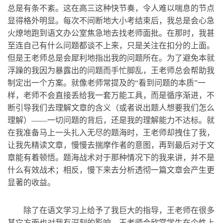
总是有条不紊。这在高三这种快节奏，令人难以喘息的节点
显得格外明显。每次不间断地大小考结束后，我总是会心急
火燎地跑到语文办公室焦急地去找老师面批。在那时，我甚
至连自己有什么问题都谈不上来，只是关注在扣分的上面。
但是王老师总是会犀利地指出我的问题所在。为了避免本就
浮躁的我因为暴露出的问题而手忙脚乱，王老师总会帮助我
制定出一个方案。就像老师常提及的“看到问题的本质”一
样，老师不会直接丢给我一套万能工具，而是循序渐进，不
断引导我们去理解文章的含义（或者说出题人想要我们怎么
理解）——一切问题的背后，还是我的理解能力不达标。就
在我准备马上一头扎入无尽的题海时，王老师却拽住了我，
让我先精读文章，慢慢去揣摩作者的意图，再到最后对于文
章能有着顿悟。题海战术对于那种情况下的我来讲，并不是
什么有效战术；相反，慢下来去分析透彻一篇文章会产生更
显著的收益。
除了在语文学习上给予了我巨大的指导，王老师在很多
其它方面也对我有深刻的影响。王老师会欣赏学生在个性上