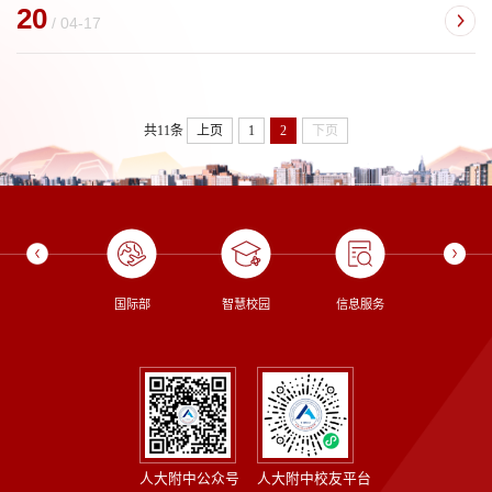
20
/ 04-17
共11条
上页
1
2
下页
校长信箱
国际部
智慧校园
信息服务
图书
人大附中公众号
人大附中校友平台