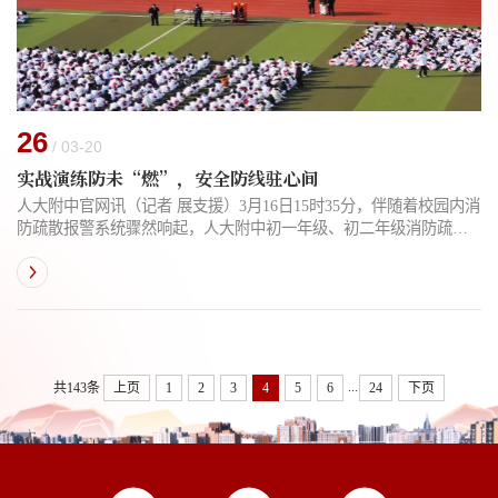
26
/ 03-20
实战演练防未“燃”，安全防线驻心间
人大附中官网讯（记者 展支援）3月16日15时35分，伴随着校园内消
防疏散报警系统骤然响起，人大附中初一年级、初二年级消防疏散
培训和演练正式拉开帷幕。本次演练特邀海淀消防救援局双榆树救
援站官兵全程指导，学校德育处、保卫处、体育组、医务室和电教
中心等多部门联动配合，确保演练安全有序开展。警报拉响后，学
生在老师引导下迅速反应，弯腰低姿、捂住口鼻，沿着预定疏散路
线快速撤离。楼道值守教师全程护航，指引分流，确保通道畅通无
阻。...
...
共143条
上页
1
2
3
4
5
6
24
下页