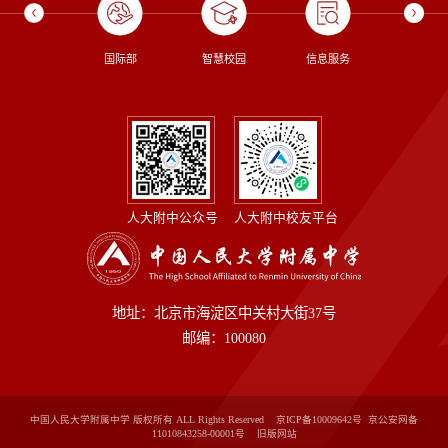
校长信箱
国际部
智慧校园
信息服务
图书
人大附中公众号
人大附中校友平台
地址：北京市海淀区中关村大街37号
邮编：100080
中国人民大学附属中学 版权所有 ALL Rights Reserved 京ICP备10009642号 京公安网备
11010843258-00001号
旧版网站