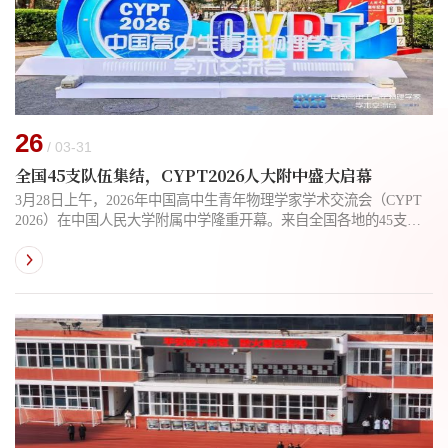
26
/ 03-31
全国45支队伍集结，CYPT2026人大附中盛大启幕
3月28日上午，2026年中国高中生青年物理学家学术交流会（CYPT
2026）在中国人民大学附属中学隆重开幕。来自全国各地的45支高
中代表队齐聚一堂，将在为期三天的活动中，展开高水平物理学术
研讨与思辨交锋。本次活动由教育部物理学育人模式改革虚拟教研
室（南开大学物理科学学院）主办，中国人民大学物理学院、中国
人民大学附属中学联合承办，《大学物理》《物理实验》期刊协
办。活动以激发青少年科学兴趣、培养物理学后备人才为核心，...