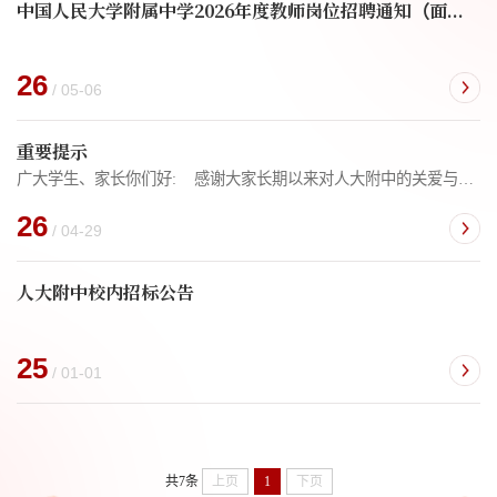
中国人民大学附属中学2026年度教师岗位招聘通知（面向调入人员、海外留学回国人员）
26
/ 05-06
重要提示
广大学生、家长你们好: 感谢大家长期以来对人大附中的关爱与关注。学校从相关渠道获悉，社会上一些不法机构或个人，打着与学校有特殊关系等名义，利用学生、家长的急切心理，通过编造不实信息、虚假夸大宣传、制造报考焦虑等方式，实施不法行为，从中牟利。学校郑重声明:学校严格按照相关法律法规及政策规定办学，提醒广大学生、家长，“内部渠道”不可取，“内部指标”不可信，擦亮双眼谨防上当受骗!人大附中
26
/ 04-29
人大附中校内招标公告
25
/ 01-01
共7条
上页
1
下页