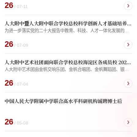
26
/ 07-11
人大附中暨人大附中联合学校总校科学创新人才基础培养项目报名通知
为进一步落实党的二十大报告中教育、科技、人才一体化发展的战略部署，我校作为2023年12月北京市教委命名的首批“北京青少年拔尖创新人才培养基地”，在市区教委的指导下，持续开展创新人才培养的探索与实践。自2024年10月启动人大附中暨人大附中联合学校总校科学创新人才基础培养项目以来，通过成员校间的信息共通、资源共用、技术共创、价值共享，实现了集团内部高效的交流与人才协同培养，为培养全面发展、学有所长的科学创新人才进行了有益探索。...
26
/ 07-09
人大附中艺术社团面向联合学校总校海淀区各成员校 2026级初一年级学生招募团员的通知
人大附中艺术团由金帆交响乐团、金帆合唱团、金帆舞蹈团、银帆男子舞蹈团、电子轻音乐团、音乐创编社团及多个美术社团组成，现有团员400余人。我校艺术团赛事成果丰硕，屡获国家级和北京市学生艺术节金奖第一名的优异成绩。金帆交响乐团蝉联第一、二、三、四、八届全国中学生艺术展演一等奖，2006年斩获维也纳国际青年音乐节金奖第一名；金帆合唱团荣获第二、三、八届全国中学生艺术展演一等奖，第十二、十四届中国国际合唱节少年组金奖第一名；...
26
/ 07-04
中国人民大学附属中学联合高水平科研机构诚聘博士后
26
/ 05-08