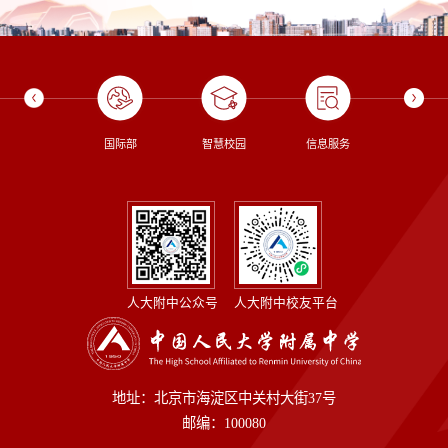
校长信箱
国际部
智慧校园
信息服务
图书
人大附中公众号
人大附中校友平台
地址：北京市海淀区中关村大街37号
邮编：100080