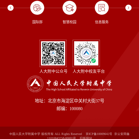
校长信箱
国际部
智慧校园
信息服务
图书
人大附中公众号
人大附中校友平台
地址：北京市海淀区中关村大街37号
邮编：100080
中国人民大学附属中学 版权所有 ALL Rights Reserved 京ICP备10009642号 京公安网备
11010843258-00001号
旧版网站