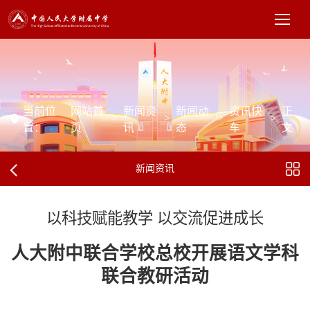
当前位
网站首
新闻资
新闻动
资讯快
正
>
>
>
>
置：
页
讯
态
车
文
新闻资讯
以科技赋能教学 以交流促进成长
人大附中联合学校总校开展语文学科
联合教研活动